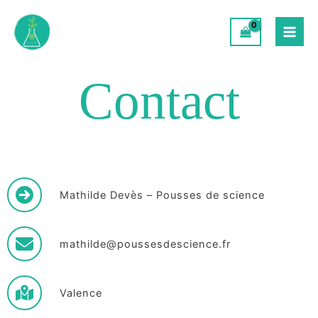
Aller
au
contenu
Contact
Mathilde Devès – Pousses de science
mathilde@poussesdescience.fr
Valence