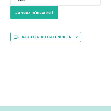
Je veux m'inscrire !
AJOUTER AU CALENDRIER
Navigation
«
VISIO : La main à la
VISIO : Astronomie et
Évènement
pâte
constellations
»