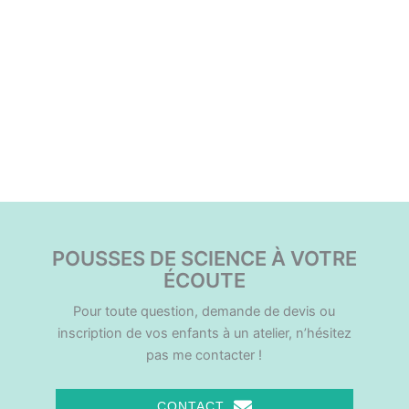
Navigation
«
Science des
Club de Science de
Évènement
couleurs / Art et
La Roue
»
Science
POUSSES DE SCIENCE À VOTRE
ÉCOUTE
Pour toute question, demande de devis ou
inscription de vos enfants à un atelier, n’hésitez
pas me contacter !
CONTACT