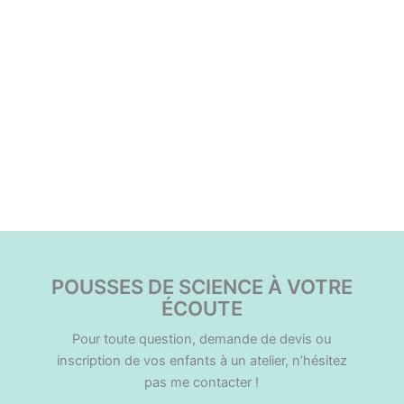
Navigation
«
VISIO : Science en
Club de Science de la
Évènement
automne
Roue – Spécial IEF
»
POUSSES DE SCIENCE À VOTRE
ÉCOUTE
Pour toute question, demande de devis ou
inscription de vos enfants à un atelier, n’hésitez
pas me contacter !