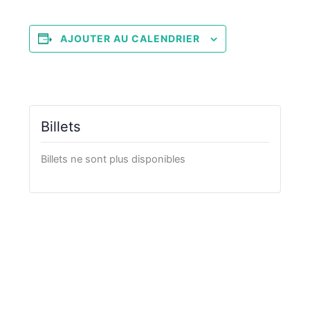
AJOUTER AU CALENDRIER
Billets
Billets ne sont plus disponibles
Navigation
«
Atelier scientifique
Atelier scientifique –
Évènement
– Science au soleil
Pousse Archimède
»