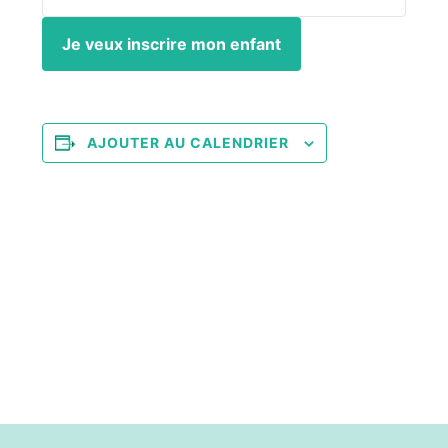
Je veux inscrire mon enfant
AJOUTER AU CALENDRIER
Navigation
«
Club de Science
VISIO Nos amis les
Évènement
microbes
»