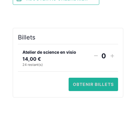
Billets
Atelier de science en visio
DIMINUER
AUGM
–
+
14,00
€
Quantité
LA
LA
24
restant(s)
QUANTITÉ
QUANT
DE
DE
OBTENIR BILLETS
BILLETS
BILLET
POUR
POUR
ATELIER
ATELIE
DE
DE
Navigation
«
VISIO Attention à la
SCIENCE
SCIEN
Évènement
chute !
EN
EN